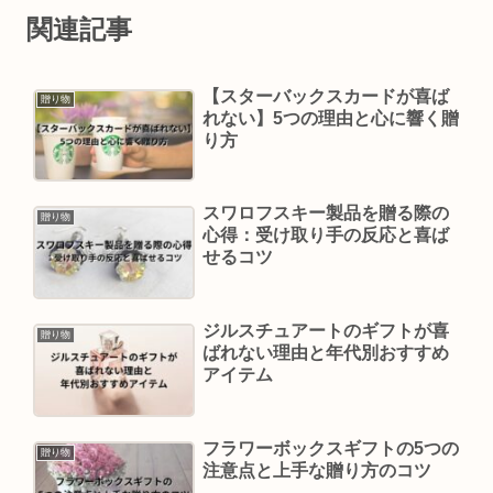
関連記事
【スターバックスカードが喜ば
贈り物
れない】5つの理由と心に響く贈
り方
スワロフスキー製品を贈る際の
贈り物
心得：受け取り手の反応と喜ば
せるコツ
ジルスチュアートのギフトが喜
贈り物
ばれない理由と年代別おすすめ
アイテム
フラワーボックスギフトの5つの
贈り物
注意点と上手な贈り方のコツ